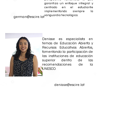
Díaz
garantiza un enfoque integral y
Instructor del taller
centrado en el estudiante
implementando siempre la
vanguardia tecnológica.
german@escire.lat
Denisse es especialista en
temas de Educación Abierta y
Recursos Educativos Abiertos,
fomentando la participación de
las instituciones de educación
superior dentro de las
recomendaciones de la
UNESCO.
Lic. Denisse
denisse@escire.lat
Parra Carreón
Moderadora del
taller