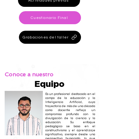
Actividades previas
Cuestionario Final
Grabaciones del taller
Conoce a nuestro
Equipo
Es un profesional destacado en el
campo de la educación y la
Inteligencia Artificial, cuya
trayectoria de más de una década
como docente refleja un
compromiso profundo con la
divulgación de la ciencia y la
educación. Su enfoque
pedagógico se basa en el
constructivismo y el aprendizaje
Mtro. Germán
significativo, siempre desde una
perspectiva humanista, lo que