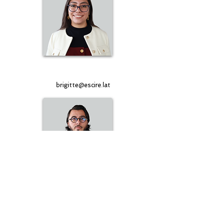
Brigitte Sebastian
Instructora
brigitte@escire.lat
Germán Díaz
Instructor
german@escire.lat