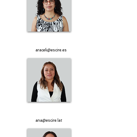
Araceli Hernández
Directora general
araceli@escire.es
Ana Escamilla
Asesora especializada
ana@escire.lat