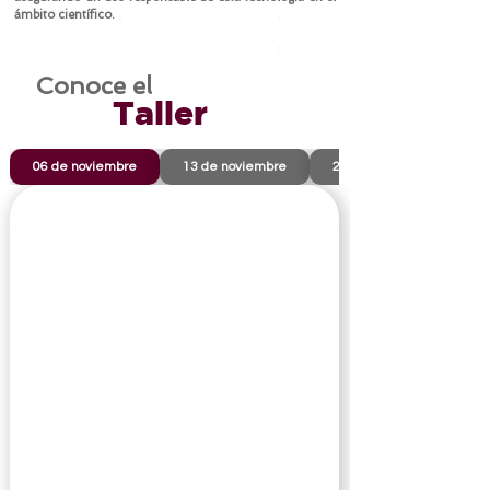
ámbito científico.
Conoce el
Taller
06 de noviembre
13 de noviembre
20 de noviembre